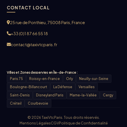
CONTACT LOCAL
25 rue de Ponthieu, 75008 Paris, France
+33 (0)1 87 66 55 18
contact@taxivtcparis.fr
Villes et Zones desservies en Île-de-France :
Paris 75
Roissy-en-France
Orly
Neuilly-sur-Seine
Boulogne-Billancourt
La Défense
Versailles
Saint-Denis
Disneyland Paris
Marne-la-Vallée
Cergy
Créteil
Courbevoie
© 2026 TaxiVtcParis. Tous droits réservés.
Mentions Légales
CGV
Politique de Confidentialité