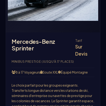
Mercedes-Benz
Tarif
Sur
Sprinter
Devis
MINIBUS PRESTIGE (JUSQU'À 17 PLACES)
8 à 17 Voyageurs
Soute XXL
Équipé Montagne
Le choix parfait pour les groupes exigeants.
Transferts longue distance vers les stations de ski,
séminaires d'entreprise ou navettes de prestige pour
les colonies de vacances. Le Sprinter garantit espace,
confort haut de gamme et sécurité hivernale absolue.