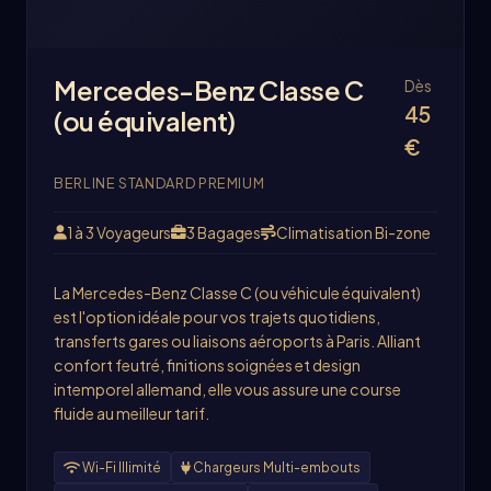
Mercedes-Benz Classe C
Dès
45
(ou équivalent)
€
BERLINE STANDARD PREMIUM
1 à 3 Voyageurs
3 Bagages
Climatisation Bi-zone
La Mercedes-Benz Classe C (ou véhicule équivalent)
est l'option idéale pour vos trajets quotidiens,
transferts gares ou liaisons aéroports à Paris. Alliant
confort feutré, finitions soignées et design
intemporel allemand, elle vous assure une course
fluide au meilleur tarif.
Wi-Fi Illimité
Chargeurs Multi-embouts