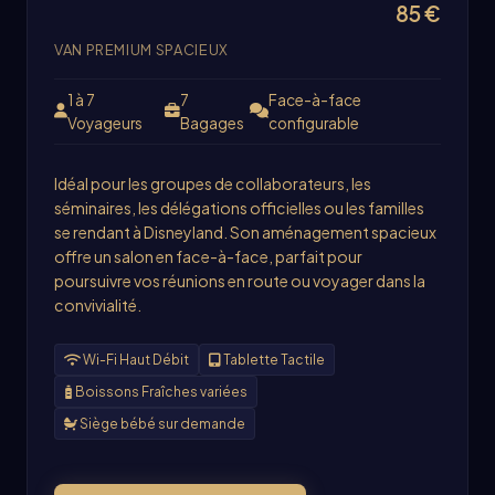
85 €
VAN PREMIUM SPACIEUX
1 à 7
7
Face-à-face
Voyageurs
Bagages
configurable
Idéal pour les groupes de collaborateurs, les
séminaires, les délégations officielles ou les familles
se rendant à Disneyland. Son aménagement spacieux
offre un salon en face-à-face, parfait pour
poursuivre vos réunions en route ou voyager dans la
convivialité.
Wi-Fi Haut Débit
Tablette Tactile
Boissons Fraîches variées
Siège bébé sur demande