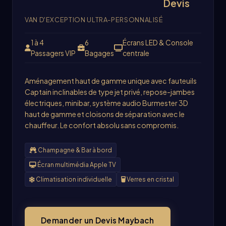
Devis
VAN D'EXCEPTION ULTRA-PERSONNALISÉ
1 à 4
6
Écrans LED & Console
Passagers VIP
Bagages
centrale
Aménagement haut de gamme unique avec fauteuils
Captain inclinables de type jet privé, repose-jambes
électriques, minibar, système audio Burmester 3D
haut de gamme et cloisons de séparation avec le
chauffeur. Le confort absolu sans compromis.
Champagne & Bar à bord
Écran multimédia Apple TV
Climatisation individuelle
Verres en cristal
Demander un Devis Maybach